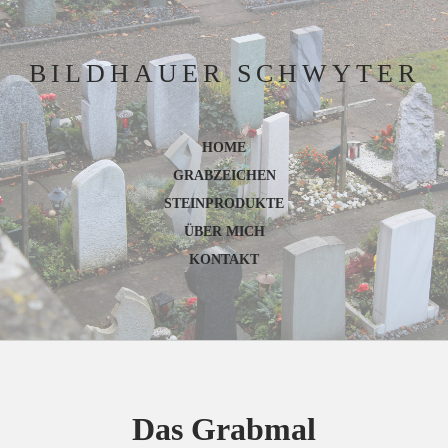
BILDHAUER SCHWYTER
HOME
GRABZEICHEN
STEINPRODUKTE
ÜBER MICH
KONTAKT
Das Grabmal